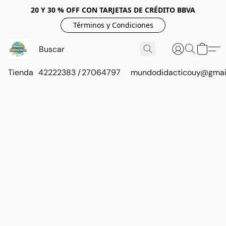
20 Y 30 % OFF CON TARJETAS DE CRÉDITO BBVA
Términos y Condiciones
Tienda
42222383 / 27064797
mundodidacticouy@gmai