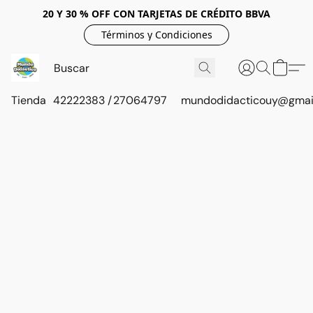
20 Y 30 % OFF CON TARJETAS DE CRÉDITO BBVA
Términos y Condiciones
Tienda
42222383 / 27064797
mundodidacticouy@gmai