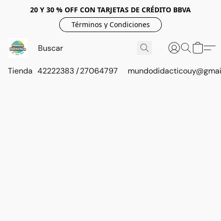
20 Y 30 % OFF CON TARJETAS DE CRÉDITO BBVA
Términos y Condiciones
Tienda
42222383 / 27064797
mundodidacticouy@gmai