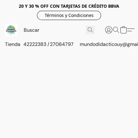
20 Y 30 % OFF CON TARJETAS DE CRÉDITO BBVA
Términos y Condiciones
Tienda
42222383 / 27064797
mundodidacticouy@gmai