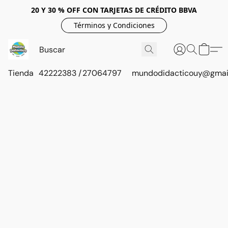
20 Y 30 % OFF CON TARJETAS DE CRÉDITO BBVA
Términos y Condiciones
Tienda
42222383 / 27064797
mundodidacticouy@gmai