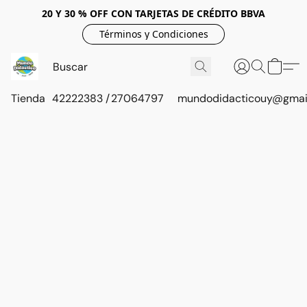
20 Y 30 % OFF CON TARJETAS DE CRÉDITO BBVA
Términos y Condiciones
Tienda
42222383 / 27064797
mundodidacticouy@gmai