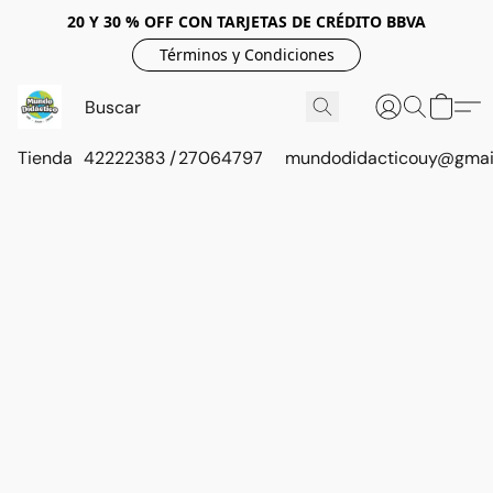
20 Y 30 % OFF CON TARJETAS DE CRÉDITO BBVA
Términos y Condiciones
Tienda
42222383 / 27064797
mundodidacticouy@gmai