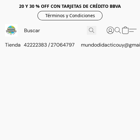
20 Y 30 % OFF CON TARJETAS DE CRÉDITO BBVA
Términos y Condiciones
Tienda
42222383 / 27064797
mundodidacticouy@gmai