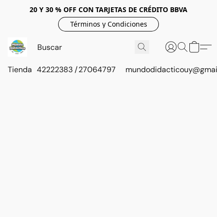
20 Y 30 % OFF CON TARJETAS DE CRÉDITO BBVA
Términos y Condiciones
Tienda
42222383 / 27064797
mundodidacticouy@gmai