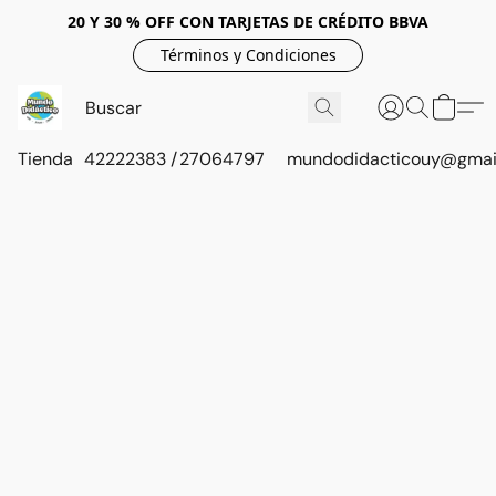
20 Y 30 % OFF CON TARJETAS DE CRÉDITO BBVA
Términos y Condiciones
Tienda
42222383 / 27064797
mundodidacticouy@gmai