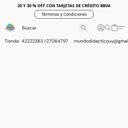
20 Y 30 % OFF CON TARJETAS DE CRÉDITO BBVA
Términos y Condiciones
Tienda
42222383 / 27064797
mundodidacticouy@gmai