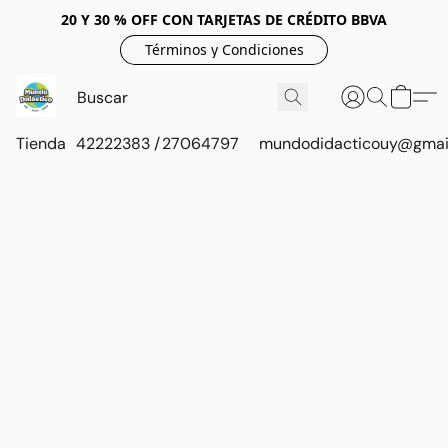
20 Y 30 % OFF CON TARJETAS DE CRÉDITO BBVA
Términos y Condiciones
Tienda
42222383 / 27064797
mundodidacticouy@gmai