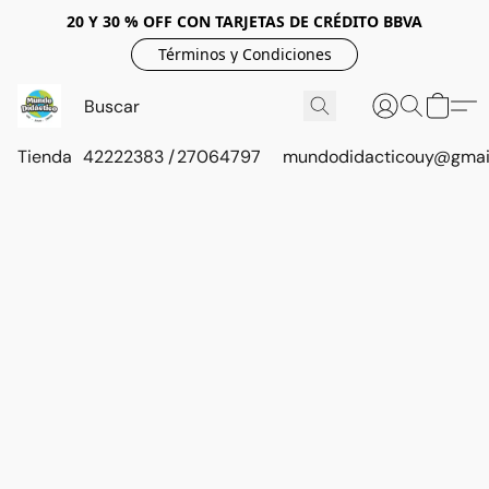
20 Y 30 % OFF CON TARJETAS DE CRÉDITO BBVA
Términos y Condiciones
Tienda
42222383 / 27064797
mundodidacticouy@gmai