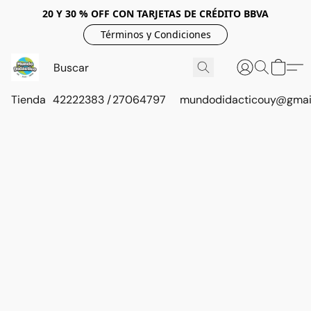
20 Y 30 % OFF CON TARJETAS DE CRÉDITO BBVA
Términos y Condiciones
Tienda
42222383 / 27064797
mundodidacticouy@gmai