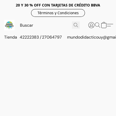
20 Y 30 % OFF CON TARJETAS DE CRÉDITO BBVA
Términos y Condiciones
Tienda
42222383 / 27064797
mundodidacticouy@gmai