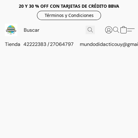
20 Y 30 % OFF CON TARJETAS DE CRÉDITO BBVA
Términos y Condiciones
Tienda
42222383 / 27064797
mundodidacticouy@gmai