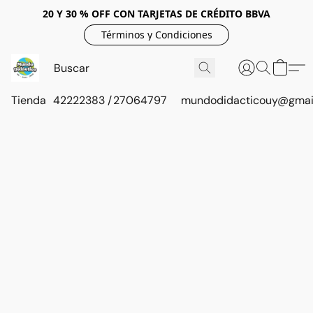
20 Y 30 % OFF CON TARJETAS DE CRÉDITO BBVA
Términos y Condiciones
Tienda
42222383 / 27064797
mundodidacticouy@gmai