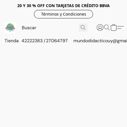
20 Y 30 % OFF CON TARJETAS DE CRÉDITO BBVA
Términos y Condiciones
Tienda
42222383 / 27064797
mundodidacticouy@gmai