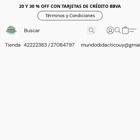
20 Y 30 % OFF CON TARJETAS DE CRÉDITO BBVA
Términos y Condiciones
Tienda
42222383 / 27064797
mundodidacticouy@gmai