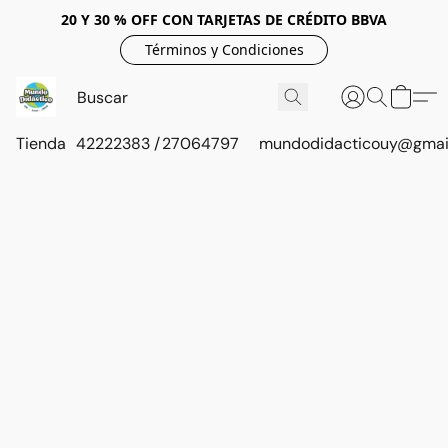
20 Y 30 % OFF CON TARJETAS DE CRÉDITO BBVA
Términos y Condiciones
Tienda
42222383 / 27064797
mundodidacticouy@gmai