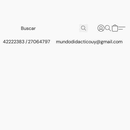
42222383 / 27064797
mundodidacticouy@gmail.com