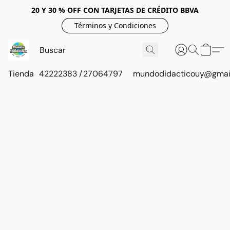
20 Y 30 % OFF CON TARJETAS DE CRÉDITO BBVA
Términos y Condiciones
Tienda
42222383 / 27064797
mundodidacticouy@gmai