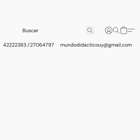
42222383 / 27064797
mundodidacticouy@gmail.com