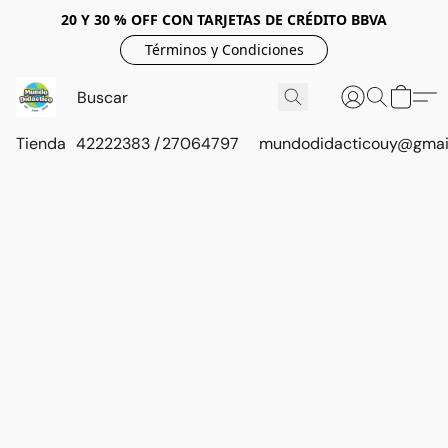
20 Y 30 % OFF CON TARJETAS DE CRÉDITO BBVA
Términos y Condiciones
Tienda
42222383 / 27064797
mundodidacticouy@gmai