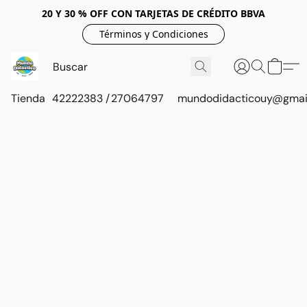
20 Y 30 % OFF CON TARJETAS DE CRÉDITO BBVA
Términos y Condiciones
Tienda
42222383 / 27064797
mundodidacticouy@gmai