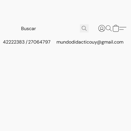
42222383 / 27064797
mundodidacticouy@gmail.com