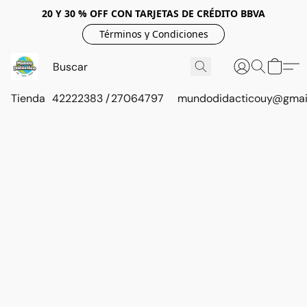
20 Y 30 % OFF CON TARJETAS DE CRÉDITO BBVA
Términos y Condiciones
Tienda
42222383 / 27064797
mundodidacticouy@gmai