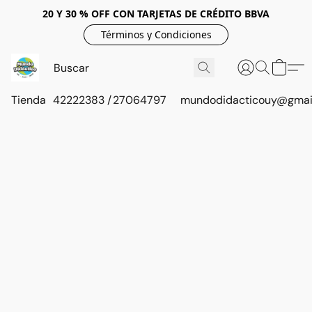
20 Y 30 % OFF CON TARJETAS DE CRÉDITO BBVA
Términos y Condiciones
Tienda
42222383 / 27064797
mundodidacticouy@gmai