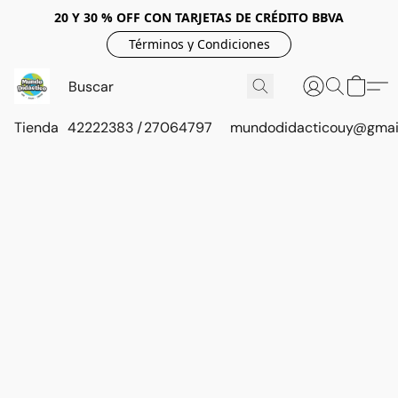
20 Y 30 % OFF CON TARJETAS DE CRÉDITO BBVA
Términos y Condiciones
Tienda
42222383 / 27064797
mundodidacticouy@gmai