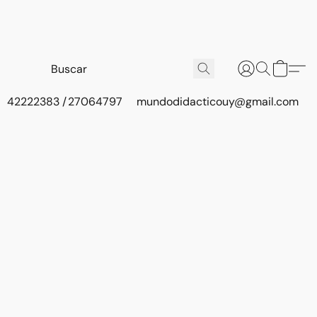
42222383 / 27064797
mundodidacticouy@gmail.com