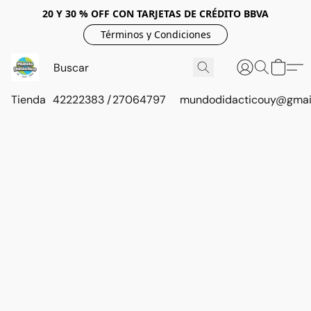
20 Y 30 % OFF CON TARJETAS DE CRÉDITO BBVA
Términos y Condiciones
Tienda
42222383 / 27064797
mundodidacticouy@gmai