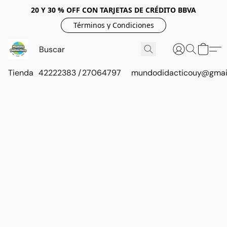
20 Y 30 % OFF CON TARJETAS DE CRÉDITO BBVA
Términos y Condiciones
Tienda
42222383 / 27064797
mundodidacticouy@gmai