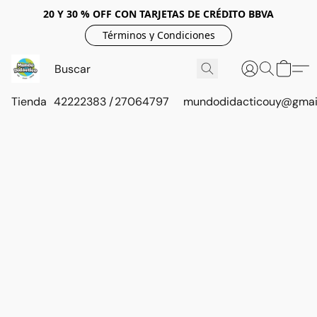
20 Y 30 % OFF CON TARJETAS DE CRÉDITO BBVA
Términos y Condiciones
Tienda
42222383 / 27064797
mundodidacticouy@gmai