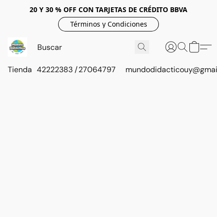
20 Y 30 % OFF CON TARJETAS DE CRÉDITO BBVA
Términos y Condiciones
Tienda
42222383 / 27064797
mundodidacticouy@gmai