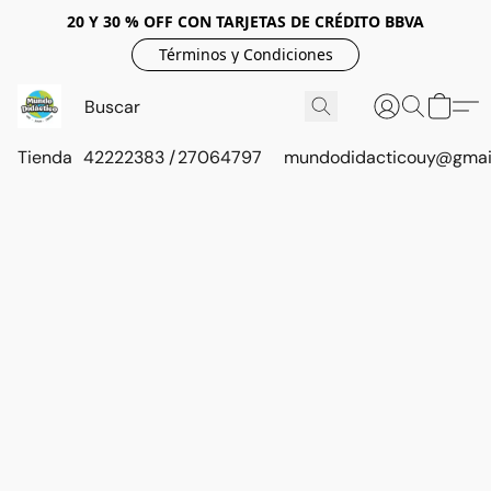
20 Y 30 % OFF CON TARJETAS DE CRÉDITO BBVA
Términos y Condiciones
Tienda
42222383 / 27064797
mundodidacticouy@gmai