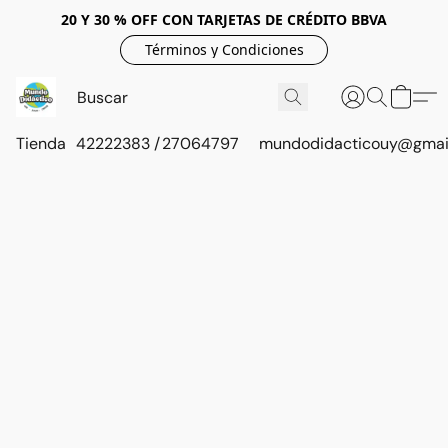
20 Y 30 % OFF CON TARJETAS DE CRÉDITO BBVA
Términos y Condiciones
Tienda
42222383 / 27064797
mundodidacticouy@gmai