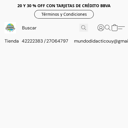
20 Y 30 % OFF CON TARJETAS DE CRÉDITO BBVA
Términos y Condiciones
Tienda
42222383 / 27064797
mundodidacticouy@gmai