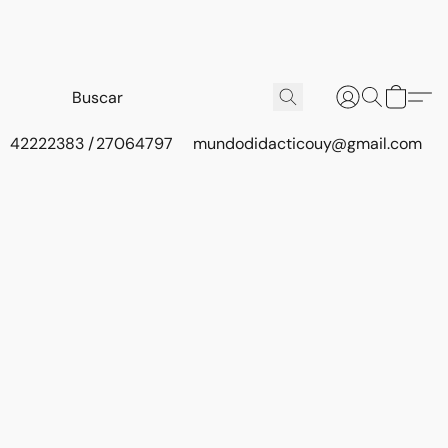
42222383 / 27064797
mundodidacticouy@gmail.com