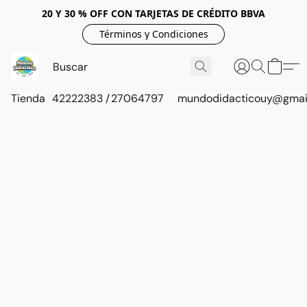
20 Y 30 % OFF CON TARJETAS DE CRÉDITO BBVA
Términos y Condiciones
Tienda
42222383 / 27064797
mundodidacticouy@gmai