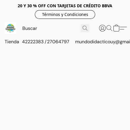
20 Y 30 % OFF CON TARJETAS DE CRÉDITO BBVA
Términos y Condiciones
Tienda
42222383 / 27064797
mundodidacticouy@gmai