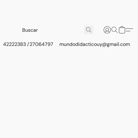
42222383 / 27064797
mundodidacticouy@gmail.com