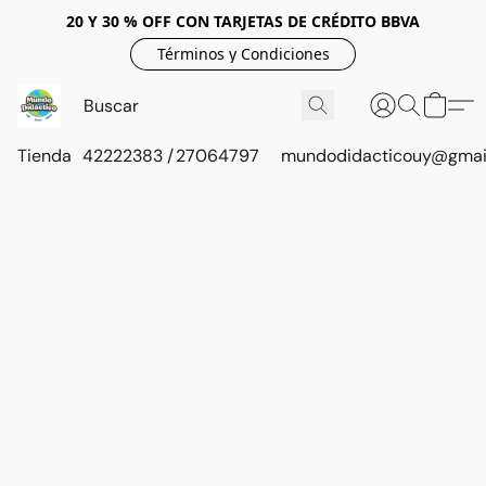
20 Y 30 % OFF CON TARJETAS DE CRÉDITO BBVA
Términos y Condiciones
Tienda
42222383 / 27064797
mundodidacticouy@gmai