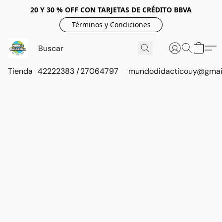
20 Y 30 % OFF CON TARJETAS DE CRÉDITO BBVA
Términos y Condiciones
Tienda
42222383 / 27064797
mundodidacticouy@gmai