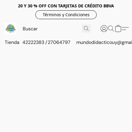
20 Y 30 % OFF CON TARJETAS DE CRÉDITO BBVA
Términos y Condiciones
Tienda
42222383 / 27064797
mundodidacticouy@gmai