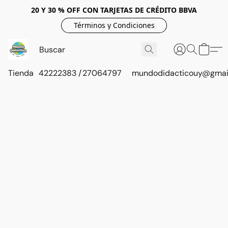
20 Y 30 % OFF CON TARJETAS DE CRÉDITO BBVA
Términos y Condiciones
Tienda
42222383 / 27064797
mundodidacticouy@gmai