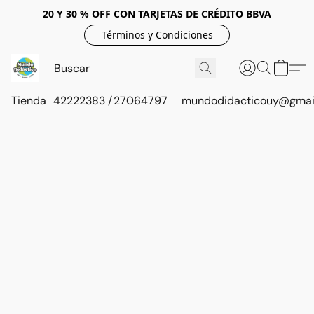
20 Y 30 % OFF CON TARJETAS DE CRÉDITO BBVA
Términos y Condiciones
Tienda
42222383 / 27064797
mundodidacticouy@gmai