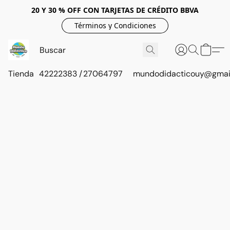
20 Y 30 % OFF CON TARJETAS DE CRÉDITO BBVA
Términos y Condiciones
Tienda
42222383 / 27064797
mundodidacticouy@gmai