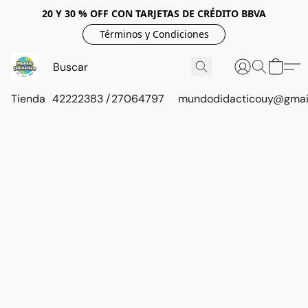
20 Y 30 % OFF CON TARJETAS DE CRÉDITO BBVA
Términos y Condiciones
Tienda
42222383 / 27064797
mundodidacticouy@gmai