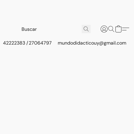
42222383 / 27064797
mundodidacticouy@gmail.com