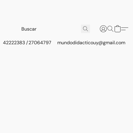
42222383 / 27064797
mundodidacticouy@gmail.com